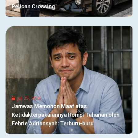
Pelican Crossing
Juli 25, 2026
Jamwas Memohon Maaf atas
Ketidakterpakaiannya Rompi Tahanan oleh
Febrie Adriansyah: Terburu-buru