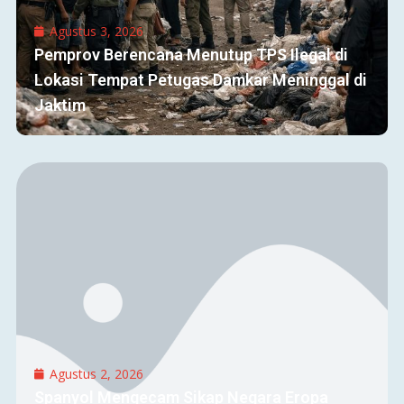
Agustus 3, 2026
Pemprov Berencana Menutup TPS Ilegal di
Lokasi Tempat Petugas Damkar Meninggal di
Jaktim
Agustus 2, 2026
Spanyol Mengecam Sikap Negara Eropa