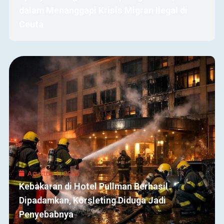
dalam Menanggapi Krisis Migran Ilegal di
Ceuta
Agustus 1, 2026
Kebakaran di Hotel Pullman Berhasil
Dipadamkan, Korsleting Diduga Jadi
Penyebabnya