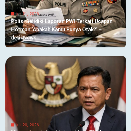
Juli 21, 2026
Polisi Selidiki Laporan PWI Terkait Ucapan
Hotman ‘Apakah Kamu Punya Otak?’ –
detikNews
Juli 20, 2026