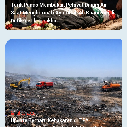
Terik Panas Membakar, Pelayat Dingin Air
Saat Menghormati Ayatollah Ali Khamenei di
Detik-detik Terakhir
Juli 5, 2026
Update Terbaru Kebakaran di TPA