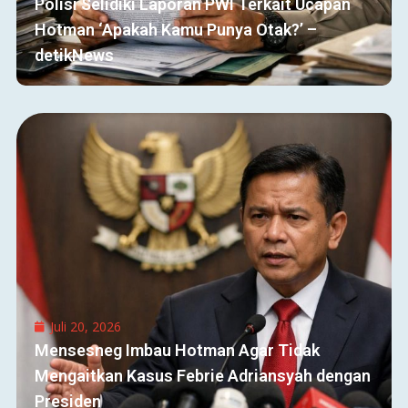
Polisi Selidiki Laporan PWI Terkait Ucapan
Hotman ‘Apakah Kamu Punya Otak?’ –
detikNews
Juli 20, 2026
Mensesneg Imbau Hotman Agar Tidak
Mengaitkan Kasus Febrie Adriansyah dengan
Presiden