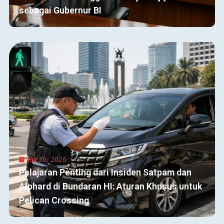
sebagai Gubernur BI
Juli 26, 2026
Pelajaran Penting dari Insiden Satpam dan
Alphard di Bundaran HI: Aturan Khusus untuk
Pelican Crossing