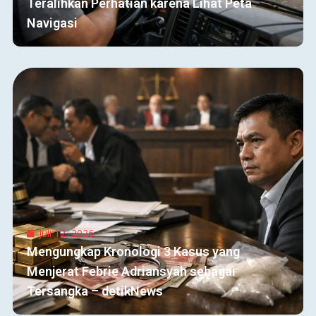
Teralihkan Perhatian karena Lihat Peta
Navigasi
Juli 12, 2026
Mengungkap Kronologi 3 Kasus yang
Menjerat Febrie Adriansyah sebagai
Tersangka – detikNews